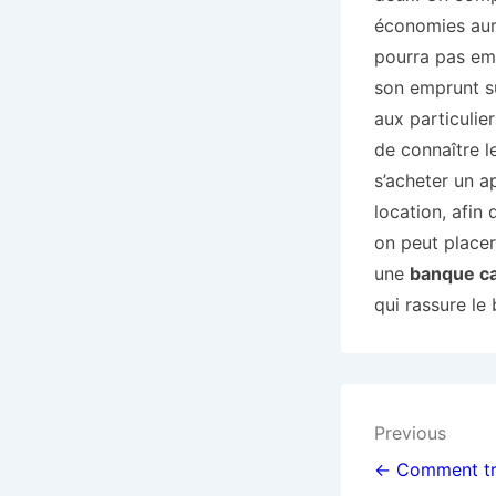
économies au
pourra pas emp
son emprunt su
aux particulie
de connaître l
s’acheter un a
location, afin
on peut placer 
une
banque ca
qui rassure le 
Navigat
Previous
de
← Comment tro