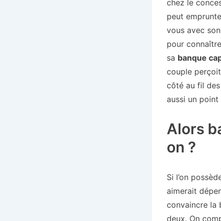
chez le conces
peut emprunter
vous avec son 
pour connaître
sa
banque cap
couple perçoi
côté au fil de
aussi un point
Alors b
on ?
Si l’on possèd
aimerait dépen
convaincre la 
deux. On comp