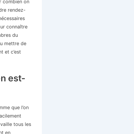
ir combien on
ndre rendez-
nécessaires
our connaître
mbres du
pu mettre de
t et c’est
n est-
omme que l’on
facilement
aille tous les
nt en