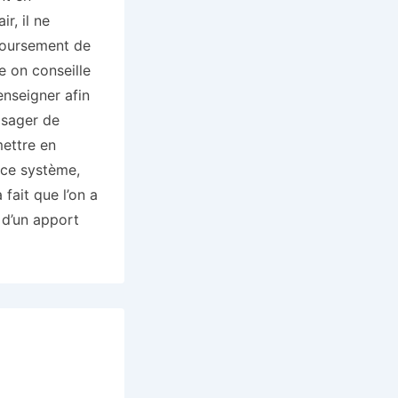
r, il ne
mboursement de
e on conseille
enseigner afin
isager de
mettre en
à ce système,
 fait que l’on a
 d’un apport