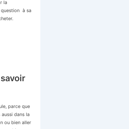
r la
a question à sa
cheter.
savoir
ule, parce que
 aussi dans la
n ou bien aller